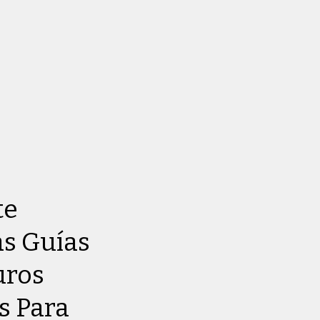
te
as Guías
uros
s Para