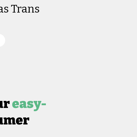
as Trans
ur
easy-
umer