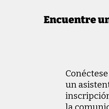
Encuentre un
Conéctese
un asisten
inscripció
la comuni