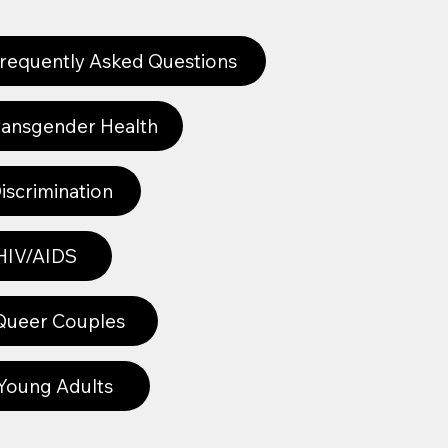
requently Asked Questions
ransgender Health
iscrimination
HIV/AIDS
Queer Couples
Young Adults