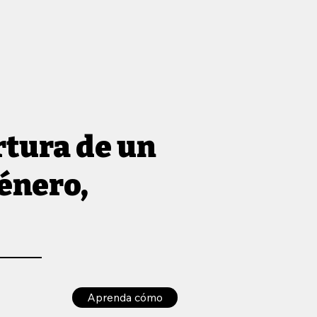
rtura de un
énero,
Aprenda cómo