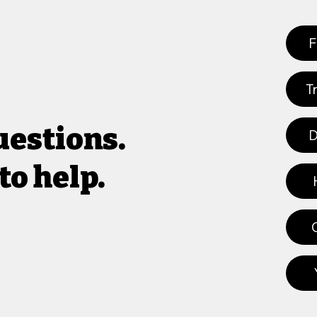
F
T
uestions.
D
to help.