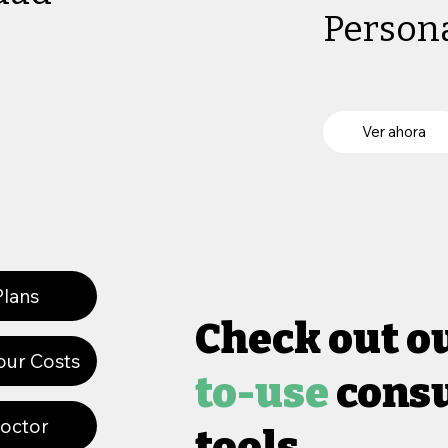
Person
Ver ahora
lans
Check out o
our Costs
to-use
cons
Doctor
tools.