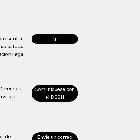
 presentar
Ir
 su estado,
ción ilegal
 Derechos
Comuníquese con
rvicios
el DSSH
os de
Envíe un correo