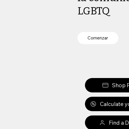
LGBTQ
Comenzar
Shop P
Calculate y
Find a 