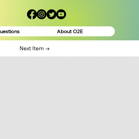
uestions
About O2E
Next Item →