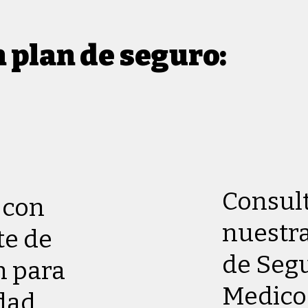
 plan de seguro:
Consul
 con
nuestr
te de
de Seg
n para
Medico
dad