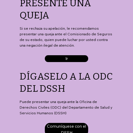
PRESENTE UNA
QUEJA
Si se rechaza su apelación, le recomendamos
presentar una queja ante el Comisionado de Seguros
de su estado, quien puede luchar por usted contra
una negación ilegal de atención.
Ir
DÍGASELO A LA ODC
DEL DSSH
Puede presentar una queja ante la Oficina de
Derechos Civiles (ODC) del Departamento de Salud y
Servicios Humanos (DSSH)
Comuníquese con el
DSSH